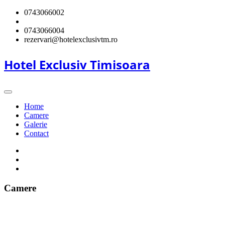
0743066002
0743066004
rezervari@hotelexclusivtm.ro
Hotel Exclusiv Timisoara
Home
Camere
Galerie
Contact
Camere