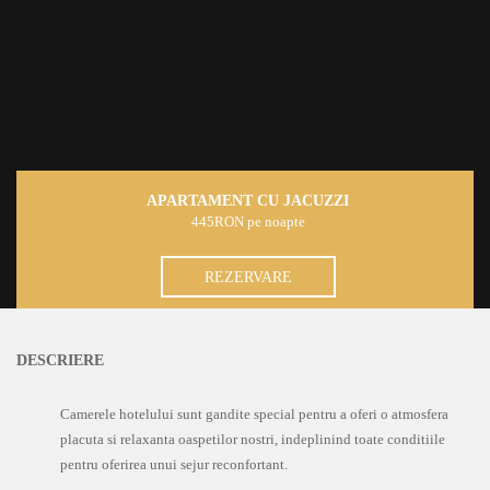
APARTAMENT CU JACUZZI
445RON pe noapte
REZERVARE
DESCRIERE
Camerele hotelului sunt gandite special pentru a oferi o atmosfera
placuta si relaxanta oaspetilor nostri, indeplinind toate conditiile
pentru oferirea unui sejur reconfortant.