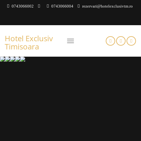
0743066002
0743066004
rezervari@hotelexclusivtm.ro
Hotel Exclusiv
Timisoara