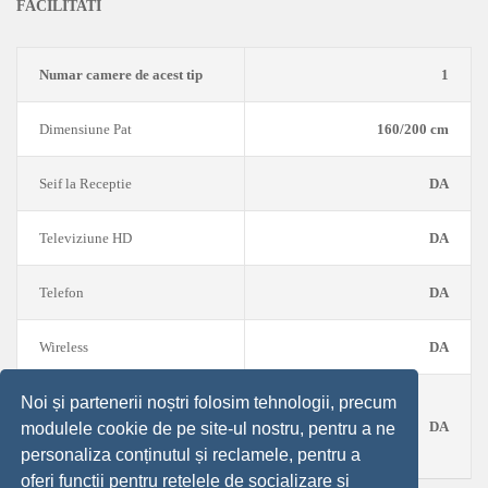
FACILITATI
Numar camere de acest tip
1
Dimensiune Pat
160/200 cm
Seif la Receptie
DA
Televiziune HD
DA
Telefon
DA
Wireless
DA
Noi și partenerii noștri folosim tehnologii, precum
Mic dejun bogat in stil bufet s
uedez - 30ron/pers (*neinclus i
DA
modulele cookie de pe site-ul nostru, pentru a ne
n pret)
personaliza conținutul și reclamele, pentru a
oferi funcții pentru rețelele de socializare și